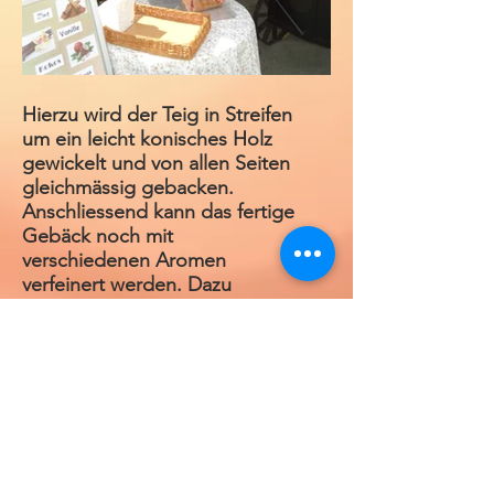
Hierzu wird der Teig in Streifen
um ein leicht konisches Holz
gewickelt und von allen Seiten
gleichmässig gebacken.
Anschliessend kann das fertige
Gebäck noch mit
verschiedenen Aromen
verfeinert werden. Dazu
bestäubt man den Baumstriezel
zum Beispiel mit gemahlenen
Nüssen, Zimt oder
Schoggipulver.
Den Teig bereiten wir frisch am
Stand zu.